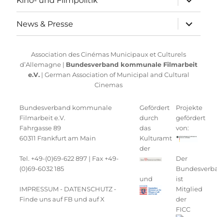
Kino- und Filmpolitik
anzeigen
Unterme
News & Presse
anzeigen
Association des Cinémas Municipaux et Culturels
d’Allemagne |
Bundesverband kommunale Filmarbeit
e.V.
| German Association of Municipal and Cultural
Cinemas
Bundesverband kommunale
Gefördert
Projekte
Filmarbeit e.V.
durch
gefördert
Fahrgasse 89
das
von:
60311 Frankfurt am Main
Kulturamt
der
Tel. +49-(0)69-622 897 | Fax +49-
Der
(0)69-6032 185
Bundesverb
und
ist
IMPRESSUM
-
DATENSCHUTZ
-
Mitglied
Finde uns auf FB
und auf
X
der
FICC