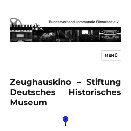
MENÜ
Bundesverband kommunale
Filmarbeit e.V. www.kommunale-
kinos.de
Zeughauskino – Stiftung
Deutsches Historisches
Museum