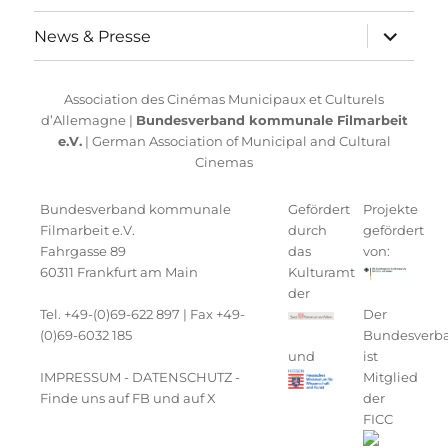
Unterme
News & Presse
anzeigen
Association des Cinémas Municipaux et Culturels
d’Allemagne |
Bundesverband kommunale Filmarbeit
e.V.
| German Association of Municipal and Cultural
Cinemas
Bundesverband kommunale
Gefördert
Projekte
Filmarbeit e.V.
durch
gefördert
Fahrgasse 89
das
von:
60311 Frankfurt am Main
Kulturamt
der
Tel. +49-(0)69-622 897 | Fax +49-
Der
(0)69-6032 185
Bundesverb
und
ist
IMPRESSUM
-
DATENSCHUTZ
-
Mitglied
Finde uns auf FB
und auf
X
der
FICC