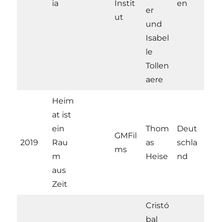
ia
Instit
en
er
ut
und
Isabel
le
Tollen
aere
Heim
at ist
ein
Thom
Deut
GMFil
2019
Rau
as
schla
ms
m
Heise
nd
aus
Zeit
Cristó
bal