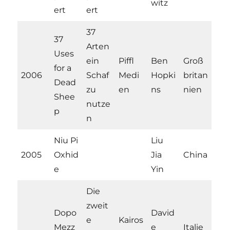
witz
ert
ert
37
37
Arten
Uses
ein
Piffl
Ben
Groß
for a
2006
Schaf
Medi
Hopki
britan
Dead
zu
en
ns
nien
Shee
nutze
p
n
Niu Pi
Liu
2005
Oxhid
Jia
China
e
Yin
Die
zweit
Dopo
David
e
Kairos
Mezz
e
Italie