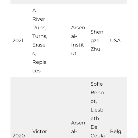
A
River
Runs,
Arsen
Shen
Turns,
al-
2021
gze
USA
Erase
Instit
Zhu
s,
ut
Repla
ces
Sofie
Beno
ot,
Liesb
eth
Arsen
De
Victor
al-
Belgi
2020
Ceula