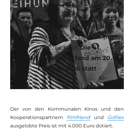
Berlinale ein stilistisch und
thematisch innovativer Film aus
dem Programm des
Berlinale
Forum
mit dem Caligari-Filmpreis
ausgezeichnet.
Die 41.
Preisverleihung fand am 20.
Februar 2026 statt
Der von den Kommunalen Kinos und den
Kooperationspartnern
filmfriend
und
Gofilex
ausgelobte Preis ist mit 4.000 Euro dotiert.