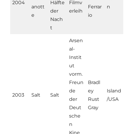
2004
Hälfte
Filmv
anott
Ferrar
n
der
erleih
e
io
Nach
t
Arsen
al-
Instit
ut
vorm.
Freun
Bradl
de
ey
Island
2003
Salt
Salt
der
Rust
/USA
Deut
Gray
sche
n
Kine