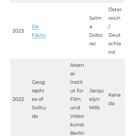
Öster
Selm
reich
De
a
/
2023
Facto
Dobo
Deut
rac
schla
nd
Arsen
al-
Geog
Instit
raphi
ut für
Jacqu
Kana
2022
es of
Film
elyn
da
Solitu
und
Mills
de
Video
kunst
Berlin