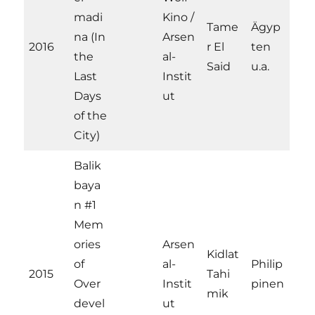
madi
Kino /
Tame
Ägyp
na (In
Arsen
2016
r El
ten
the
al-
Said
u.a.
Last
Instit
Days
ut
of the
City)
Balik
baya
n #1
Mem
ories
Arsen
Kidlat
of
al-
Philip
2015
Tahi
Over
Instit
pinen
mik
devel
ut