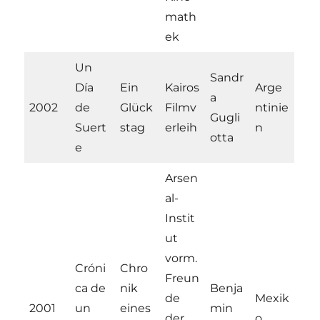
math
ek
Un
Sandr
Día
Ein
Kairos
Arge
a
2002
de
Glück
Filmv
ntinie
Gugli
Suert
stag
erleih
n
otta
e
Arsen
al-
Instit
ut
vorm.
Cróni
Chro
Freun
ca de
nik
Benja
de
Mexik
2001
un
eines
min
der
o