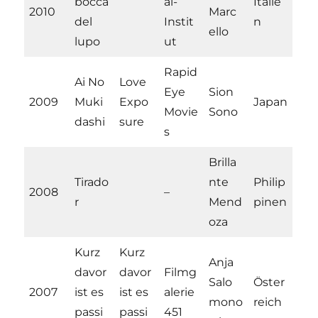
bocca
al-
Italie
2010
Marc
del
Instit
n
ello
lupo
ut
Rapid
Ai No
Love
Eye
Sion
2009
Muki
Expo
Japan
Movie
Sono
dashi
sure
s
Brilla
Tirado
nte
Philip
2008
–
r
Mend
pinen
oza
Kurz
Kurz
Anja
davor
davor
Filmg
Salo
Öster
2007
ist es
ist es
alerie
mono
reich
passi
passi
451