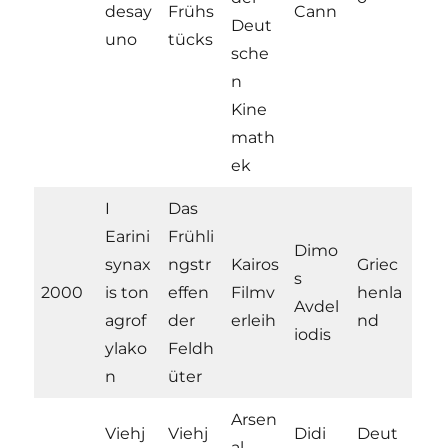
desay
Frühs
Cann
Deut
uno
tücks
sche
n
Kine
math
ek
I
Das
Earini
Frühli
Dimo
synax
ngstr
Kairos
Griec
s
2000
is ton
effen
Filmv
henla
Avdel
agrof
der
erleih
nd
iodis
ylako
Feldh
n
üter
Arsen
Viehj
Viehj
Didi
Deut
al