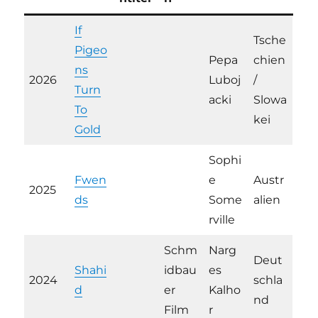
If
Tsche
Pigeo
Pepa
chien
ns
2026
Luboj
/
Turn
acki
Slowa
To
kei
Gold
Sophi
Fwen
e
Austr
2025
ds
Some
alien
rville
Schm
Narg
Deut
Shahi
idbau
es
2024
schla
d
er
Kalho
nd
Film
r