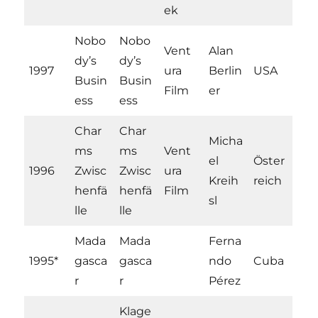
ek
Nobo
Nobo
Vent
Alan
dy’s
dy’s
1997
ura
Berlin
USA
Busin
Busin
Film
er
ess
ess
Char
Char
Micha
ms
ms
Vent
el
Öster
1996
Zwisc
Zwisc
ura
Kreih
reich
henfä
henfä
Film
sl
lle
lle
Mada
Mada
Ferna
1995*
gasca
gasca
ndo
Cuba
r
r
Pérez
Klage