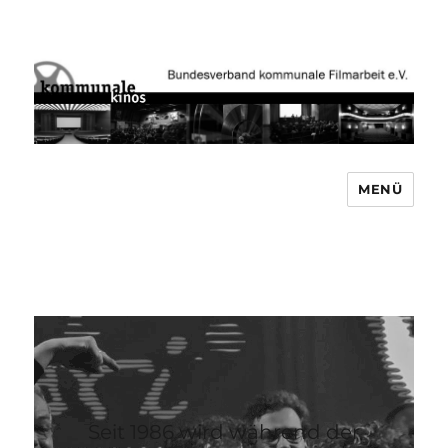
MENÜ
Bundesverband kommunale
Filmarbeit e.V. www.kommunale-
kinos.de
Seit 1986 wird während der