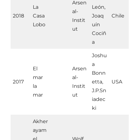
Arsen
La
León,
al-
2018
Casa
Joaq
Chile
Instit
Lobo
uín
ut
Cociñ
a
Joshu
a
El
Arsen
Bonn
mar
al-
2017
etta,
USA
la
Instit
J.P.Sn
mar
ut
iadec
ki
Akher
ayam
el
Wolf