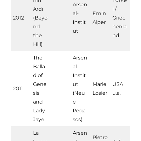
nin
Türke
Arsen
Ardı
i /
al-
Emin
2012
(Beyo
Griec
Instit
Alper
nd
henla
ut
the
nd
Hill)
The
Arsen
Balla
al-
d of
Instit
Gene
ut
Marie
USA
2011
sis
(Neu
Losier
u.a.
and
e
Lady
Pega
Jaye
sos)
La
Arsen
Pietro