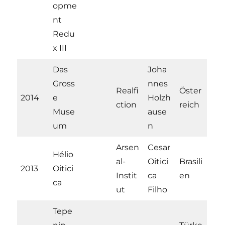
opme
nt
Redu
x III
Das
Joha
Gross
nnes
Realfi
Öster
2014
e
Holzh
ction
reich
Muse
ause
um
n
Arsen
Cesar
Hélio
al-
Oitici
Brasili
2013
Oitici
Instit
ca
en
ca
ut
Filho
Tepe