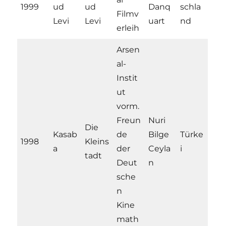
1999
ud
ud
Danq
schla
Filmv
Levi
Levi
uart
nd
erleih
Arsen
al-
Instit
ut
vorm.
Freun
Nuri
Die
Kasab
de
Bilge
Türke
1998
Kleins
a
der
Ceyla
i
tadt
Deut
n
sche
n
Kine
math