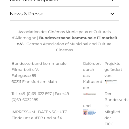
anzeigen
Unterme
News & Presse
anzeigen
Association des Cinémas Municipaux et Culturels
d’Allemagne |
Bundesverband kommunale Filmarbeit
e.V.
| German Association of Municipal and Cultural
Cinemas
Bundesverband kommunale
Gefördert
Projekte
Filmarbeit e.V.
durch
gefördert
Fahrgasse 89
das
von:
60311 Frankfurt am Main
Kulturamt
der
Tel. +49-(0)69-622 897 | Fax +49-
Der
(0)69-6032 185
Bundesverb
und
ist
IMPRESSUM
-
DATENSCHUTZ
-
Mitglied
Finde uns auf FB
und auf
X
der
FICC