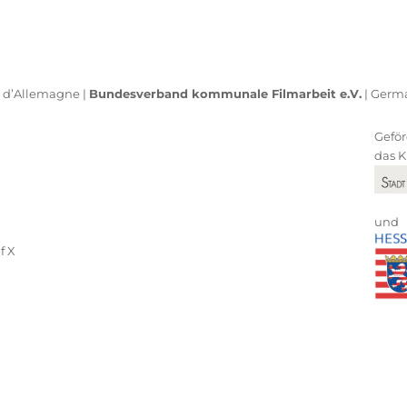
s d’Allemagne |
Bundesverband kommunale Filmarbeit e.V.
| Germa
Geför
das K
und
f
X