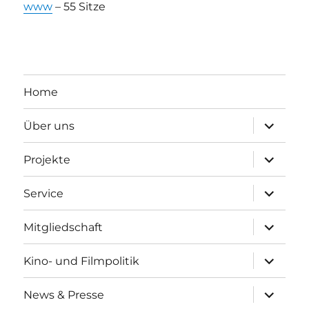
www
– 55 Sitze
Home
Unterme
Über uns
anzeigen
Unterme
Projekte
anzeigen
Unterme
Service
anzeigen
Unterme
Mitgliedschaft
anzeigen
Unterme
Kino- und Filmpolitik
anzeigen
Unterme
News & Presse
anzeigen