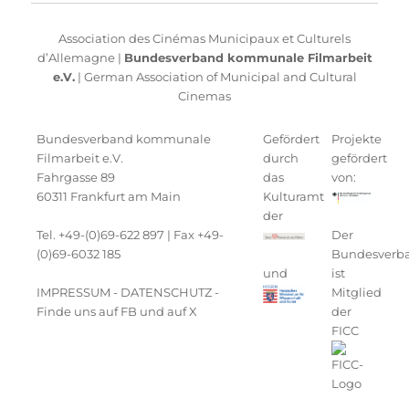
Association des Cinémas Municipaux et Culturels
d’Allemagne |
Bundesverband kommunale Filmarbeit
e.V.
| German Association of Municipal and Cultural
Cinemas
Bundesverband kommunale
Gefördert
Projekte
Filmarbeit e.V.
durch
gefördert
Fahrgasse 89
das
von:
60311 Frankfurt am Main
Kulturamt
der
Tel. +49-(0)69-622 897 | Fax +49-
Der
(0)69-6032 185
Bundesverb
und
ist
IMPRESSUM
-
DATENSCHUTZ
-
Mitglied
Finde uns auf FB
und auf
X
der
FICC