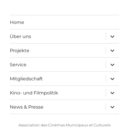
Home
Unterme
Über uns
anzeigen
Unterme
Projekte
anzeigen
Unterme
Service
anzeigen
Unterme
Mitgliedschaft
anzeigen
Unterme
Kino- und Filmpolitik
anzeigen
Unterme
News & Presse
anzeigen
Association des Cinémas Municipaux et Culturels