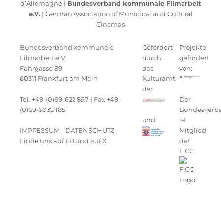
d’Allemagne |
Bundesverband kommunale Filmarbeit
e.V.
| German Association of Municipal and Cultural
Cinemas
Bundesverband kommunale
Gefördert
Projekte
Filmarbeit e.V.
durch
gefördert
Fahrgasse 89
das
von:
60311 Frankfurt am Main
Kulturamt
der
Tel. +49-(0)69-622 897 | Fax +49-
Der
(0)69-6032 185
Bundesverb
und
ist
IMPRESSUM
-
DATENSCHUTZ
-
Mitglied
Finde uns auf FB
und auf
X
der
FICC