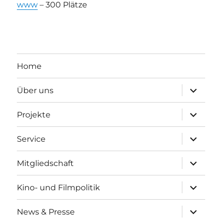
www
– 300 Plätze
Home
Unterme
Über uns
anzeigen
Unterme
Projekte
anzeigen
Unterme
Service
anzeigen
Unterme
Mitgliedschaft
anzeigen
Unterme
Kino- und Filmpolitik
anzeigen
Unterme
News & Presse
anzeigen