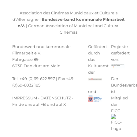
Association des Cinémas Municipaux et Culturels
d’Allemagne |
Bundesverband kommunale Filmarbeit
e.V.
| German Association of Municipal and Cultural
Cinemas
Bundesverband kommunale
Gefördert
Projekte
Filmarbeit e.V.
durch
gefördert
Fahrgasse 89
das
von:
60311 Frankfurt am Main
Kulturamt
der
Tel. +49-(0)69-622 897 | Fax +49-
Der
(0)69-6032 185
Bundesverb
und
ist
IMPRESSUM
-
DATENSCHUTZ
-
Mitglied
Finde uns auf FB
und auf
X
der
FICC