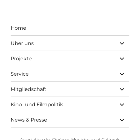
Home
Unterme
Über uns
anzeigen
Unterme
Projekte
anzeigen
Unterme
Service
anzeigen
Unterme
Mitgliedschaft
anzeigen
Unterme
Kino- und Filmpolitik
anzeigen
Unterme
News & Presse
anzeigen
Association des Cinémas Municipaux et Culturels