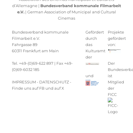
d’Allemagne |
Bundesverband kommunale Filmarbeit
e.V.
| German Association of Municipal and Cultural
Cinemas
Bundesverband kommunale
Gefördert
Projekte
Filmarbeit e.V.
durch
gefördert
Fahrgasse 89
das
von:
60311 Frankfurt am Main
Kulturamt
der
Tel. +49-(0)69-622 897 | Fax +49-
Der
(0)69-6032 185
Bundesverb
und
ist
IMPRESSUM
-
DATENSCHUTZ
-
Mitglied
Finde uns auf FB
und auf
X
der
FICC